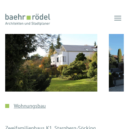
Tog
Wohnungsbau
Zweifamilienhaus K1, Starnberg-Söcking