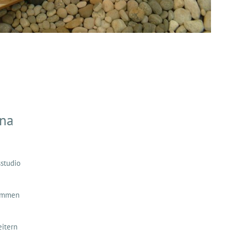
una
sstudio
nommen
eitern