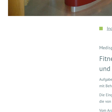
In
Medisp
Fitn
und
Aufgabe
mit Beh
Die Ein
die von
Vom Arc