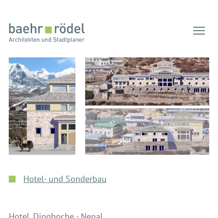
Tog
Hotel- und Sonderbau
Hotel, Dingboche - Nepal